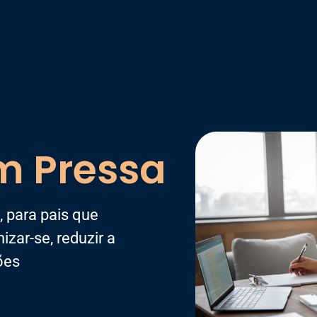
m Pressa
 para pais que
izar-se, reduzir a
ões