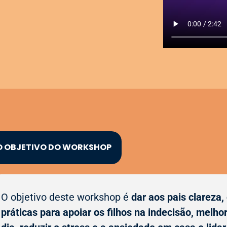
O OBJETIVO DO WORKSHOP
O objetivo deste workshop é
dar aos pais clareza,
práticas para apoiar os filhos na indecisão, melho