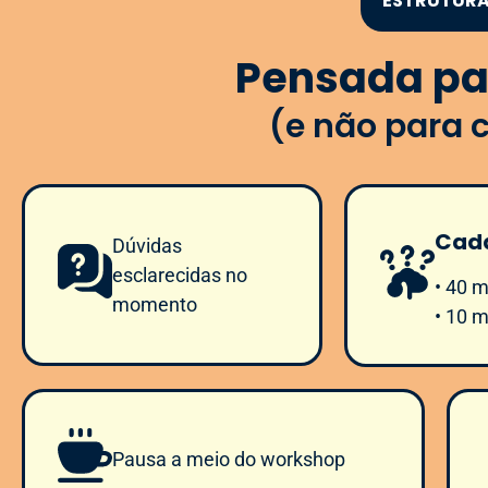
ESTRUTUR
Pensada pa
(e não para 
Cada
Dúvidas
esclarecidas no
• 40 m
momento
• 10 
Pausa a meio do workshop